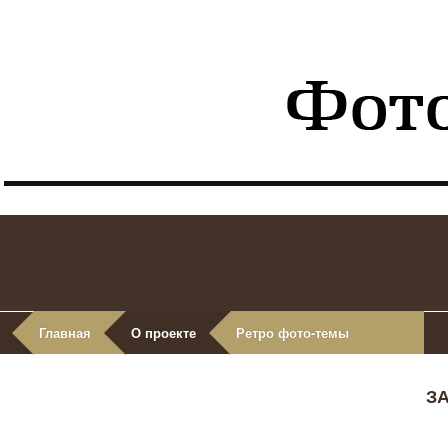
Главная
О проекте
Ретро фото-темы
З