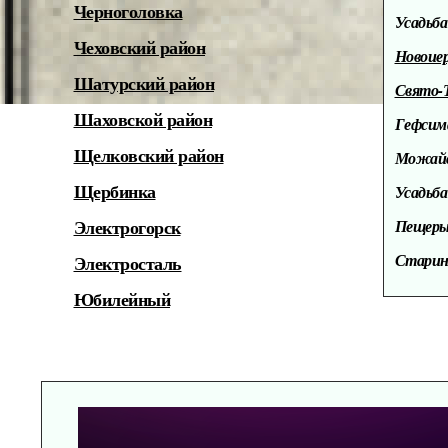
Черноголовка
Усадьб
Чеховский район
Новоие
Шатурский район
Свято-Т
Шаховской район
Гефсима
Щелковский район
Можайс
Усадьба
Щербинка
Пещеры 
Электрогорск
Старинн
Электросталь
Юбилейный