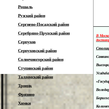
Рошаль
Рузский район
Сергиево-Посадский район
Серебряно-Прудский район
В Моск
достоп
Серпухов
Столица
Серпуховский район
Саввино
Солнечногорский район
Высоцки
Ступинский район
Усадьба
Талдомский район
«Госуда
Троицк
Володар
Фрязино
Борисо
Химки
Коломен