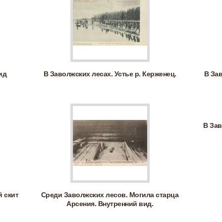
ид
В Заволжских лесах. Устье р. Керженец.
В За
В Зав
 скит
Среди Заволжских лесов. Могила старца
Арсения. Внутренний вид.