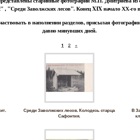
представлены старинные фотографии М.П. Дмитриева из 
х" , "Среди Заволжских лесов". Конец XIX начало ХХ-го 
частвовать в наполнении разделов, присылая фотографии
давно минувших дней.
1
2
»
ит.
Среди Заволжских лесов. Колодезь старца
В З
Сафонтия.
кл