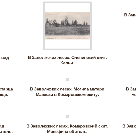
В Зав
 вид
В Заволжских лесах. Оленинский скит.
.
Кельи.
старца
В Заволжских лесах. Могила матери
В За
ище.
Манефы в Комаровском скиту.
мо
ид
В Заволжских лесах. Комаровский скит.
В Заво
итель.
Манефина обитель.