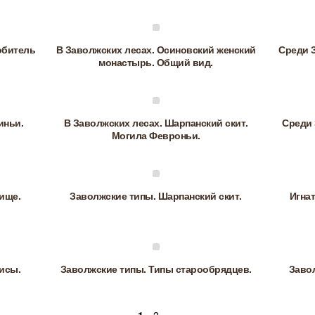
обитель
В Заволжских лесах. Осиновский женский
Среди З
монастырь. Общий вид.
иньи.
В Заволжских лесах. Шарпанский скит.
Среди 
Могила Февроньи.
ище.
Заволжские типы. Шарпанский скит.
Игна
исы.
Заволжские типы. Типы старообрядцев.
Заво