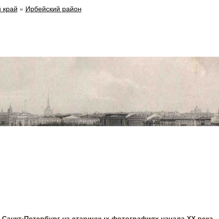
 край
»
Ирбейский район
Санкт-Петербург на старинных фотографиях начала ХХ века.